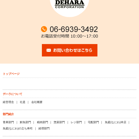
トップページ
デハラについて
経営理念
社是
会社概要
部門紹介
青果部門
鮮魚部門
精肉部門
惣菜部門
レジ部門
宅配部門
魚庭(なにわ)本店
魚庭(なにわ)の立ち寿司
経理部門